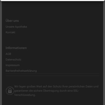
Über uns
Unsere Apotheke
Kontakt
Informationen
AGB
Datenschutz
Impressum
Barrierefreiheitserklärung
Wir legen großen Wert auf den Schutz Ihrer persönlichen Daten und
garantieren die sichere Übertragung durch eine SSL-
Verschlüsselung.