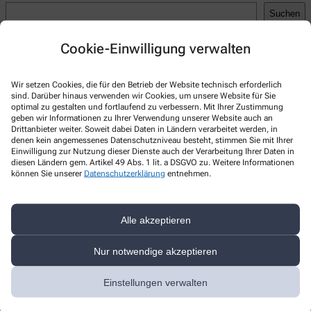
Suchen
Recent Posts
Cookie-Einwilligung verwalten
Hello world!
Wir setzen Cookies, die für den Betrieb der Website technisch erforderlich
Recent Comments
sind. Darüber hinaus verwenden wir Cookies, um unsere Website für Sie
optimal zu gestalten und fortlaufend zu verbessern. Mit Ihrer Zustimmung
geben wir Informationen zu Ihrer Verwendung unserer Website auch an
A WordPress Commenter
zu
Hello world!
Drittanbieter weiter. Soweit dabei Daten in Ländern verarbeitet werden, in
denen kein angemessenes Datenschutzniveau besteht, stimmen Sie mit Ihrer
Einwilligung zur Nutzung dieser Dienste auch der Verarbeitung Ihrer Daten in
diesen Ländern gem. Artikel 49 Abs. 1 lit. a DSGVO zu. Weitere Informationen
können Sie unserer
Datenschutzerklärung
entnehmen.
Kontakt
Alle akzeptieren
Linden-Apotheke
Lange Str. 13
,
27243
Harpstedt
Nur notwendige akzeptieren
+49-4244/95144
Einstellungen verwalten
+49-4244/95146
info@apotheke-harpstedt.de